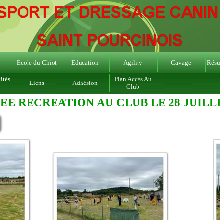
Ecole du Chiot
Education
Agility
Cavage
Résul
ités
Plan Accès Au
Liens
Adhésion
Club
EE RECREATION AU CLUB LE 28 JUILLE