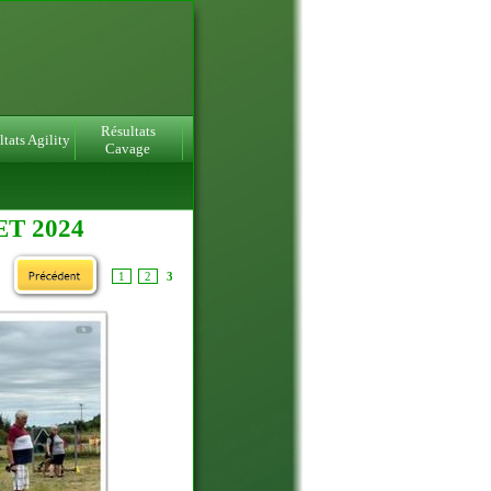
Résultats
tats Agility
Cavage
T 2024
1
2
3