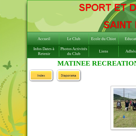
Accueil
Le Club
Ecole du Chiot
Educat
Infos Dates à
Photos Activités
Liens
Adhés
Retenir
du Club
MATINEE RECREATION 