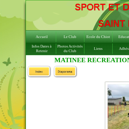
Accueil
Le Club
Ecole du Chiot
Educat
Infos Dates à
Photos Activités
Liens
Adhés
Retenir
du Club
MATINEE RECREATION 