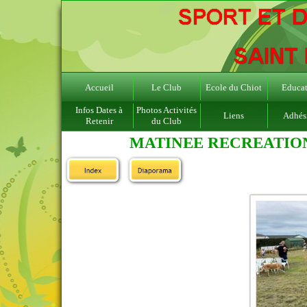
Accueil
Le Club
Ecole du Chiot
Educat
Infos Dates à
Photos Activités
Liens
Adhés
Retenir
du Club
MATINEE RECREATION 