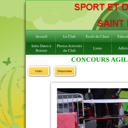
Accueil
Le Club
Ecole du Chiot
Educat
Infos Dates à
Photos Activités
Liens
Adhés
Retenir
du Club
CONCOURS AGILI