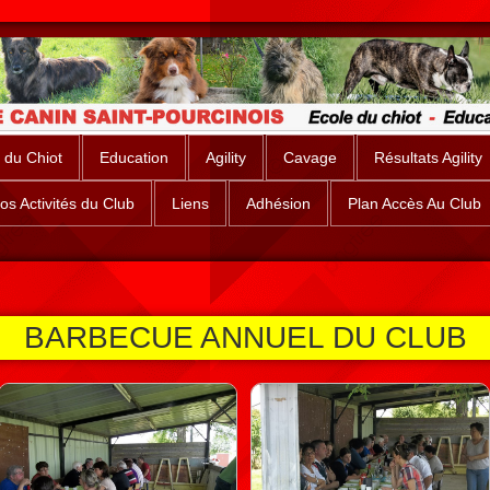
 du Chiot
Education
Agility
Cavage
Résultats Agility
os Activités du Club
Liens
Adhésion
Plan Accès Au Club
BARBECUE ANNUEL DU CLUB