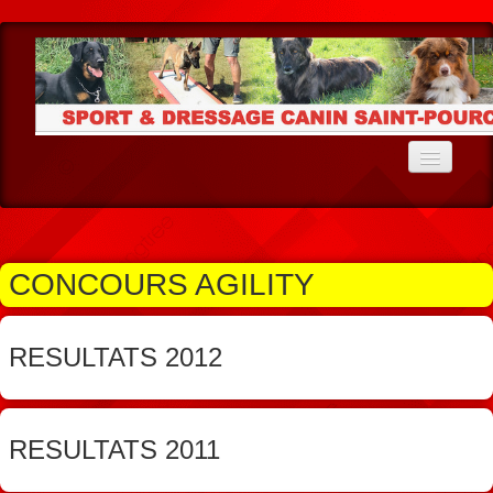
Accueil
Le Club
CONCOURS AGILITY
Ecole du Chiot
Education
RESULTATS 2012
Agility
Cavage
RESULTATS 2011
Résultats Agility