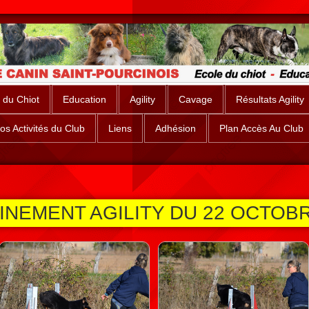
 du Chiot
Education
Agility
Cavage
Résultats Agility
os Activités du Club
Liens
Adhésion
Plan Accès Au Club
INEMENT AGILITY DU 22 OCTOBR