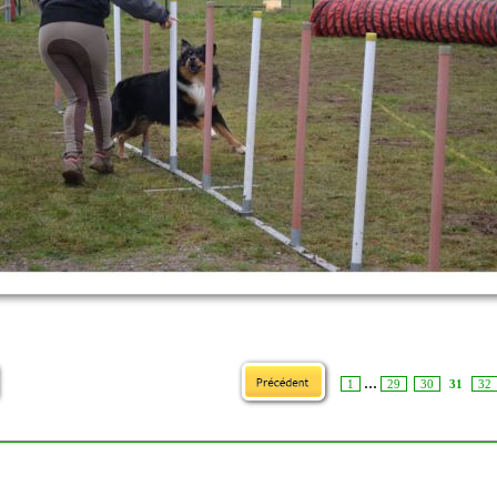
...
1
29
30
31
32