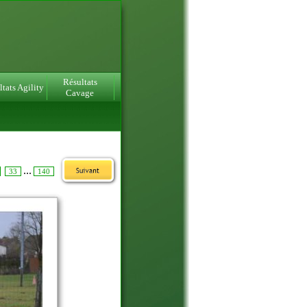
Résultats
tats Agility
Cavage
...
33
140