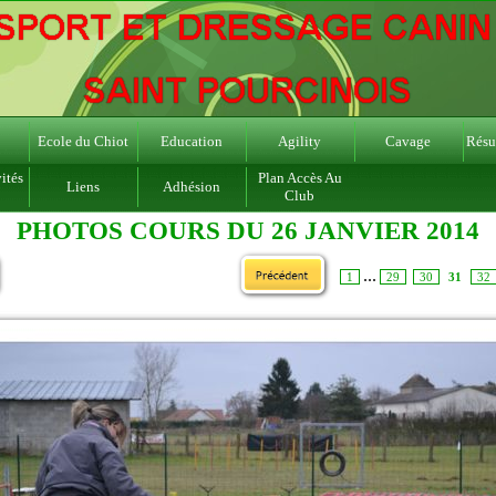
Ecole du Chiot
Education
Agility
Cavage
Résul
ités
Plan Accès Au
Liens
Adhésion
Club
PHOTOS COURS DU 26 JANVIER 2014
...
1
29
30
31
32