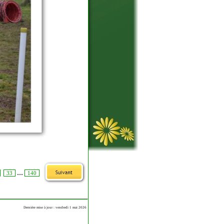
...
33
140
Dernière mise à jour : vendredi 1 mai 2026