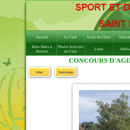
Accueil
Le Club
Ecole du Chiot
Educat
Infos Dates à
Photos Activités
Liens
Adhés
Retenir
du Club
CONCOURS D'AGIL