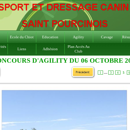
Ecole du Chiot
Education
Agility
Cavage
Résul
ités
Plan Accès Au
Liens
Adhésion
Club
NCOURS D'AGILITY DU 06 OCTOBRE 2
...
1
3
4
5