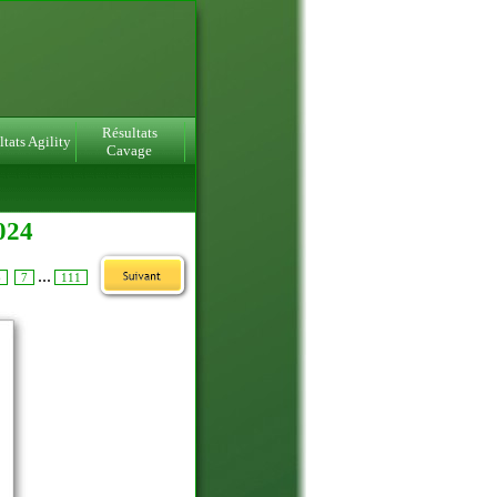
Résultats
tats Agility
Cavage
024
...
6
7
111