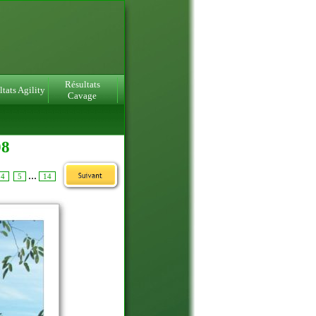
Résultats
tats Agility
Cavage
08
...
4
5
14