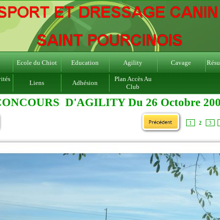
Ecole du Chiot
Education
Agility
Cavage
Résul
ités
Plan Accès Au
Liens
Adhésion
Club
ONCOURS D'AGILITY Du 26 Octobre 20
1
2
3