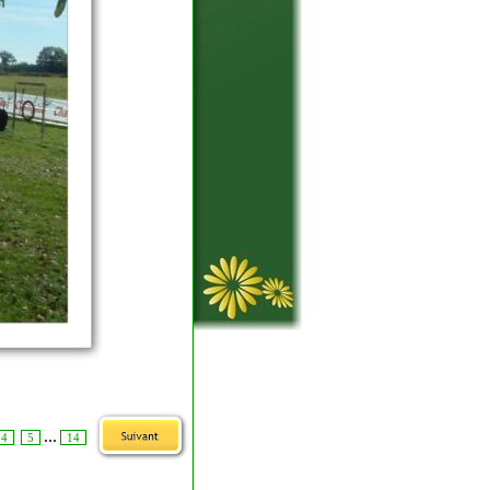
...
4
5
14