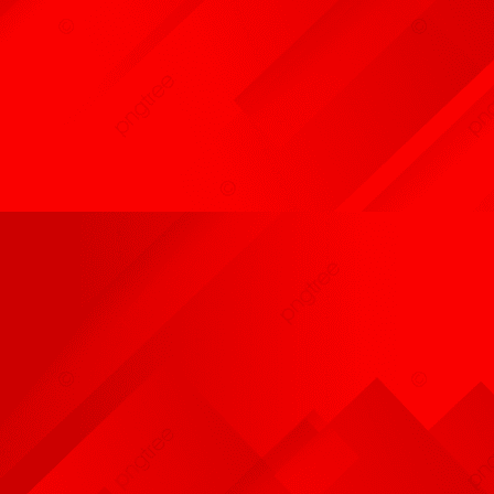
Résultats Cavage
Infos Dates à Retenir
Photos Activités du Club
Liens
Adhésion
Plan Accès Au Club
CSAU