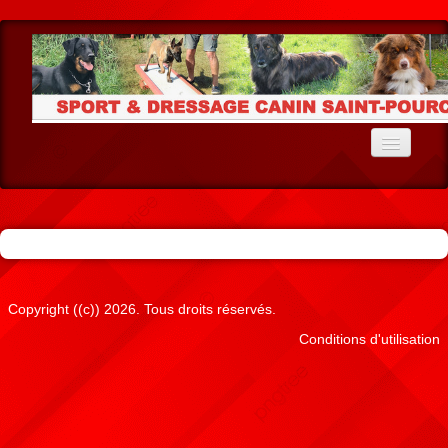
Accueil
Le Club
Ecole du Chiot
Education
Copyright ((c)) 2026. Tous droits réservés.
Conditions d'utilisation
Agility
Cavage
Résultats Agility