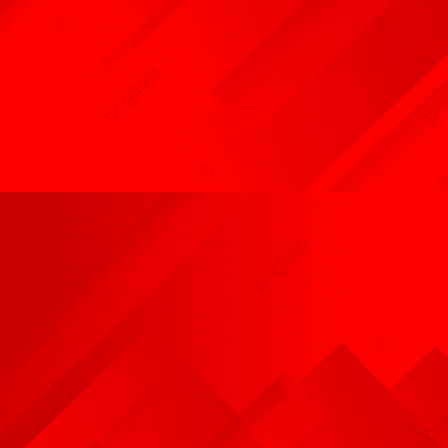
Résultats Cavage
Infos Dates à Retenir
Photos Activités du Club
Liens
Adhésion
Plan Accès Au Club
CSAU