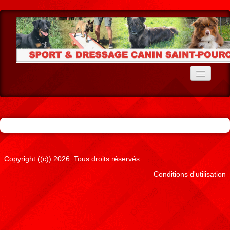
Accueil
Le Club
Ecole du Chiot
Education
Copyright ((c)) 2026. Tous droits réservés.
Conditions d'utilisation
Agility
Cavage
Résultats Agility