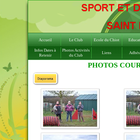
Accueil
Le Club
Ecole du Chiot
Educat
Infos Dates à
Photos Activités
Liens
Adhés
Retenir
du Club
PHOTOS COURS