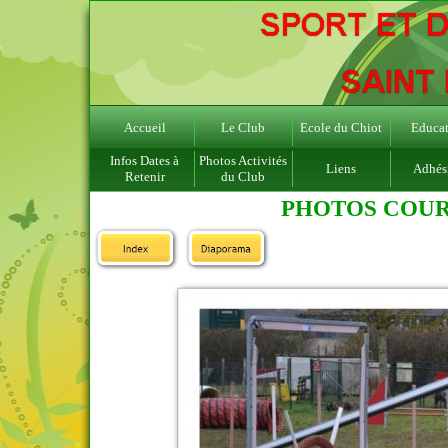
Accueil
Le Club
Ecole du Chiot
Educat
Infos Dates à
Photos Activités
Liens
Adhés
Retenir
du Club
PHOTOS COURS