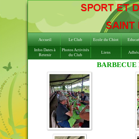
Accueil
Le Club
Ecole du Chiot
Educat
Infos Dates à
Photos Activités
Liens
Adhés
Retenir
du Club
BARBECUE D