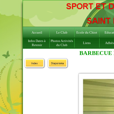
Accueil
Le Club
Ecole du Chiot
Educat
Infos Dates à
Photos Activités
Liens
Adhés
Retenir
du Club
BARBECUE D