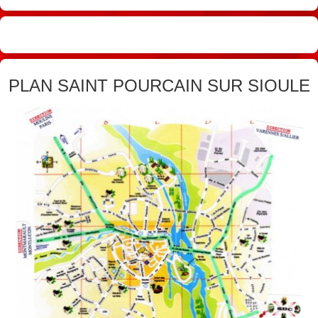
Résultats Cavage
Infos Dates à Retenir
Photos Activités du Club
PLAN SAINT POURCAIN SUR SIOULE
Liens
Adhésion
Plan Accès Au Club
CSAU