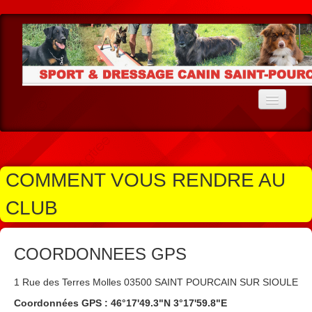
Accueil
Le Club
COMMENT VOUS RENDRE AU
Ecole du Chiot
CLUB
Education
Agility
COORDONNEES GPS
Cavage
1 Rue des Terres Molles 03500 SAINT POURCAIN SUR SIOULE
Résultats Agility
Coordonnées GPS : 46°17'49.3"N 3°17'59.8"E