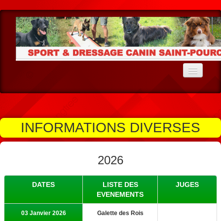
Accueil
Le Club
INFORMATIONS DIVERSES
Ecole du Chiot
Education
2026
Agility
DATES
LISTE DES
JUGES
Cavage
EVENEMENTS
Résultats Agility
03 Janvier 2026
Galette des Rois