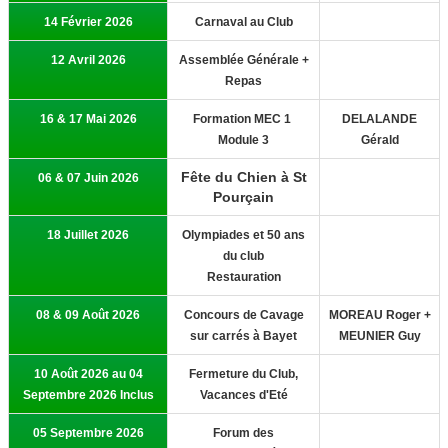
14 Février 2026
Résultats Cavage
Carnaval au Club
12 Avril 2026
Assemblée Générale +
Infos Dates à Retenir
Repas
Photos Activités du Club
16 & 17 Mai 2026
Formation MEC 1
DELALANDE
Module 3
Gérald
Liens
Fête du Chien à St
06 & 07 Juin 2026
Adhésion
Pourçain
Plan Accès Au Club
18 Juillet 2026
Olympiades et 50 ans
du club
CSAU
Restauration
08 & 09 Août 2026
Concours de Cavage
MOREAU Roger +
sur carrés à Bayet
MEUNIER Guy
10 Août 2026 au 04
Fermeture du Club,
Septembre 2026 Inclus
Vacances d'Eté
05 Septembre 2026
Forum des