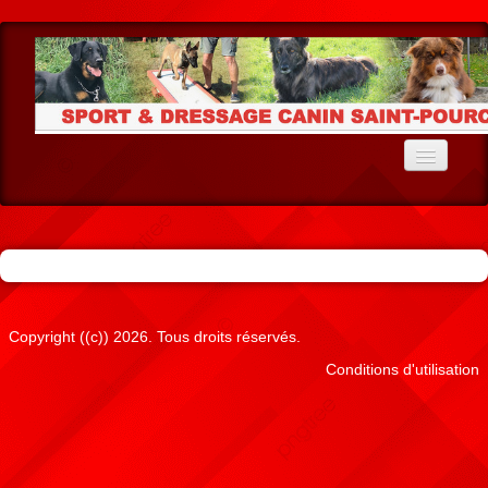
Accueil
Le Club
Ecole du Chiot
Education
Copyright ((c)) 2026. Tous droits réservés.
Conditions d'utilisation
Agility
Cavage
Résultats Agility