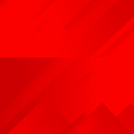
Résultats Cavage
Infos Dates à Retenir
Photos Activités du Club
Liens
Adhésion
Plan Accès Au Club
CSAU